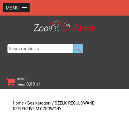
+48 726 369 743
sklep@zooamor.pl
MENU
Search
for:
Ilosc: 0
0,00
zł
Cena:
Home
/
Bez kategorii
/ SZELKI REGULOWANE
REFLEKTIVE M CZERWONY