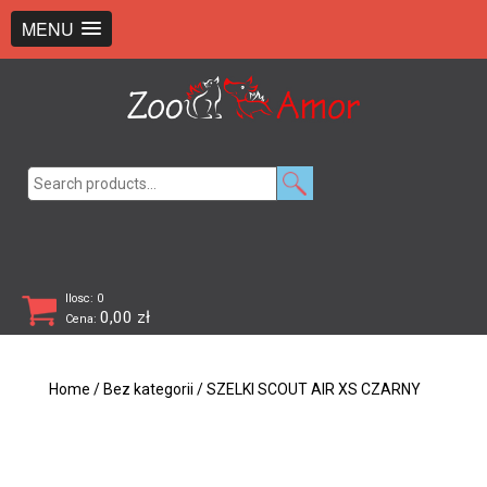
+48 726 369 743
sklep@zooamor.pl
MENU
Search
for:
Ilosc: 0
0,00
zł
Cena:
Home
/
Bez kategorii
/ SZELKI SCOUT AIR XS CZARNY