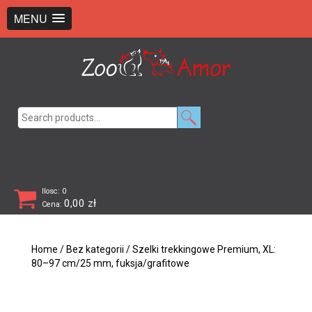
+48 726 369 743
sklep@zooamor.pl
MENU
Search
for:
Ilosc: 0
0,00
zł
Cena:
Home
/
Bez kategorii
/ Szelki trekkingowe Premium, XL:
80–97 cm/25 mm, fuksja/grafitowe