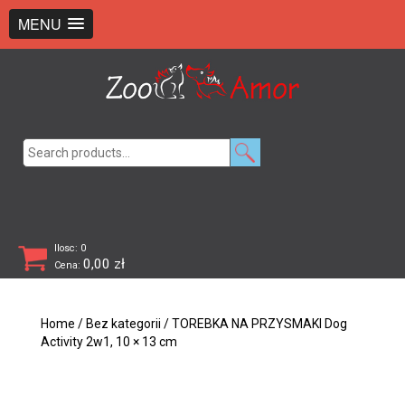
+48 726 369 743
sklep@zooamor.pl
MENU
Search
for:
Ilosc: 0
0,00
zł
Cena:
Home
/
Bez kategorii
/ TOREBKA NA PRZYSMAKI Dog
Activity 2w1, 10 × 13 cm