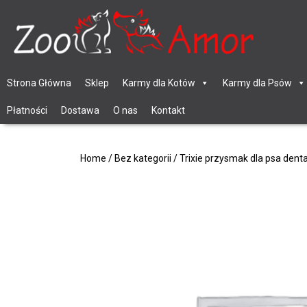
Strona Główna
Sklep
Karmy dla Kotów
Karmy dla Psów
Płatności
Dostawa
O nas
Kontakt
Home
/
Bez kategorii
/ Trixie przysmak dla psa dent