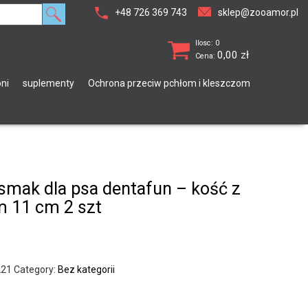
+48 726 369 743
sklep@zooamor.pl
Ilosc: 0
0,00
zł
Cena:
ni
suplementy
Ochrona przeciw pchłom i kleszczom
ysmak dla psa dentafun – kość z
m 11 cm 2 szt
221
Category:
Bez kategorii