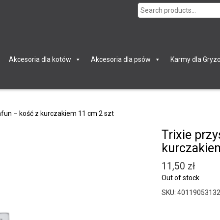
Search
for:
Akcesoria dla kotów
Akcesoria dla psów
Karmy dla Gryzo
afun – kość z kurczakiem 11 cm 2 szt
Trixie prz
kurczakie
11,50
zł
Out of stock
SKU:
4011905313