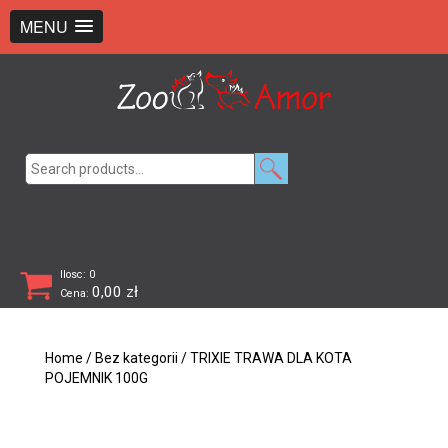
+48 726 369 743
sklep@zooamor.pl
MENU
Search
for:
Ilosc: 0
0,00
zł
Cena:
Home
/
Bez kategorii
/ TRIXIE TRAWA DLA KOTA
POJEMNIK 100G