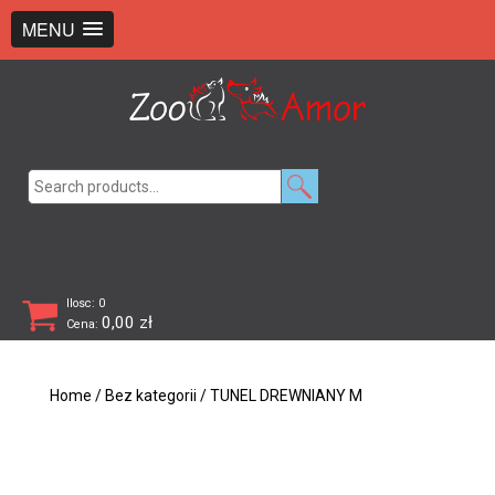
+48 726 369 743
sklep@zooamor.pl
MENU
Search
for:
Ilosc: 0
0,00
zł
Cena:
Home
/
Bez kategorii
/ TUNEL DREWNIANY M