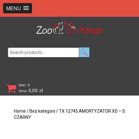
+48 726 369 743
sklep@zooamor.pl
MENU
Search
for:
Ilosc: 0
0,00
zł
Cena:
Home
/
Bez kategorii
/ TX 12745 AMORTYZATOR XS – S
CZARNY