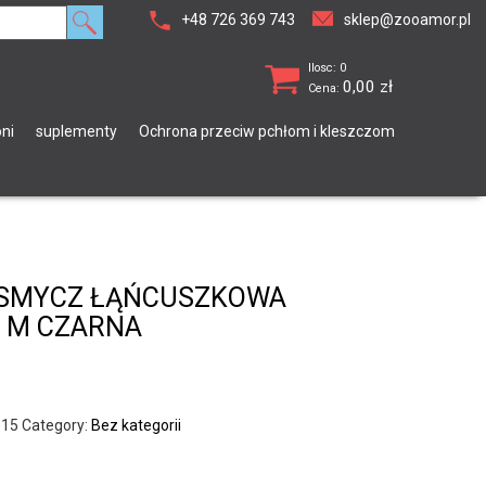
+48 726 369 743
sklep@zooamor.pl
Ilosc: 0
0,00
zł
Cena:
ni
suplementy
Ochrona przeciw pchłom i kleszczom
 SMYCZ ŁĄŃCUSZKOWA
1 M CZARNA
315
Category:
Bez kategorii