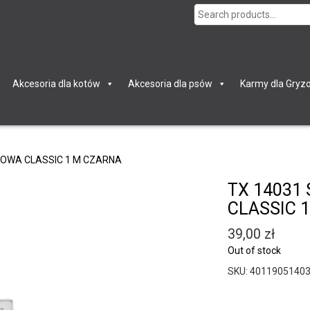
Search
for:
Akcesoria dla kotów
Akcesoria dla psów
Karmy dla Gryzo
KOWA CLASSIC 1 M CZARNA
TX 14031
CLASSIC 
39,00
zł
Out of stock
SKU:
4011905140