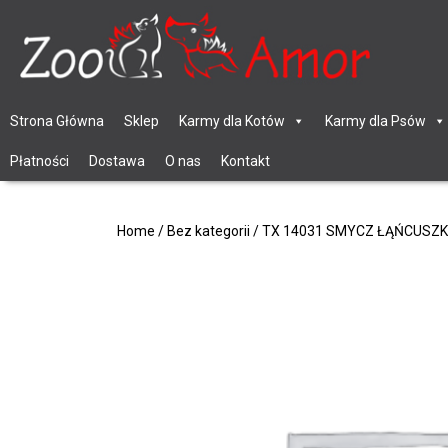
Strona Główna
Sklep
Karmy dla Kotów
Karmy dla Psów
Płatności
Dostawa
O nas
Kontakt
Home
/
Bez kategorii
/ TX 14031 SMYCZ ŁĄŃCUSZ