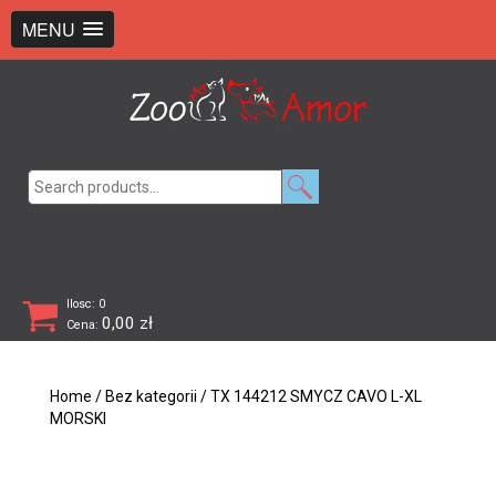
+48 726 369 743
sklep@zooamor.pl
MENU
Search
for:
Ilosc: 0
0,00
zł
Cena:
Home
/
Bez kategorii
/ TX 144212 SMYCZ CAVO L-XL
MORSKI