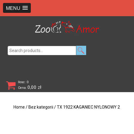
+48 726 369 743
sklep@zooamor.pl
MENU
Search
for:
Ilosc: 0
0,00
zł
Cena:
Home
/
Bez kategorii
/ TX 1922 KAGANIEC NYLONOWY 2