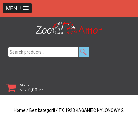
+48 726 369 743
sklep@zooamor.pl
MENU
Search
for:
Ilosc: 0
0,00
zł
Cena:
Home
/
Bez kategorii
/ TX 1923 KAGANIEC NYLONOWY 2