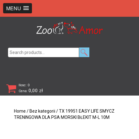
+48 726 369 743
sklep@zooamor.pl
MENU
Search
for:
Ilosc: 0
0,00
zł
Cena:
Home
/
Bez kategorii
/ TX 19951 EASY LIFE SMYCZ
TRENINGOWA DLA PSA MORSKI BŁEKIT M-L 10M