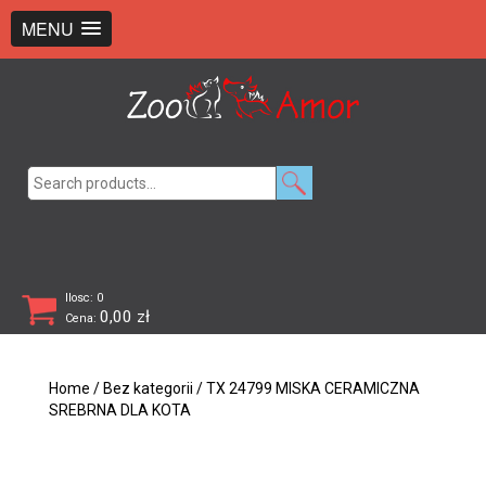
+48 726 369 743
sklep@zooamor.pl
MENU
Search
for:
Ilosc: 0
0,00
zł
Cena:
Home
/
Bez kategorii
/ TX 24799 MISKA CERAMICZNA
SREBRNA DLA KOTA