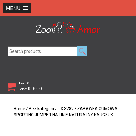
+48 726 369 743
sklep@zooamor.pl
MENU
Search
for:
Ilosc: 0
0,00
zł
Cena:
Home
/
Bez kategorii
/ TX 32827 ZABAWKA GUMOWA
SPORTING JUMPER NA LINIE NATURALNY KAUCZUK