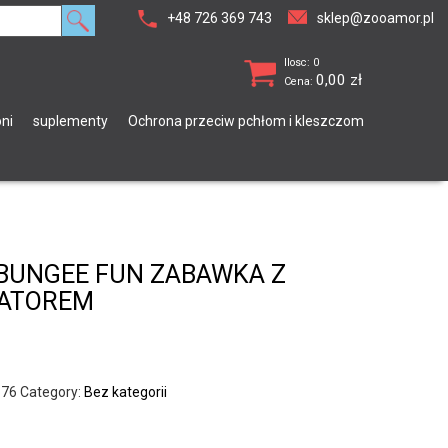
+48 726 369 743
sklep@zooamor.pl
Ilosc: 0
0,00
zł
Cena:
ni
suplementy
Ochrona przeciw pchłom i kleszczom
 BUNGEE FUN ZABAWKA Z
ATOREM
676
Category:
Bez kategorii