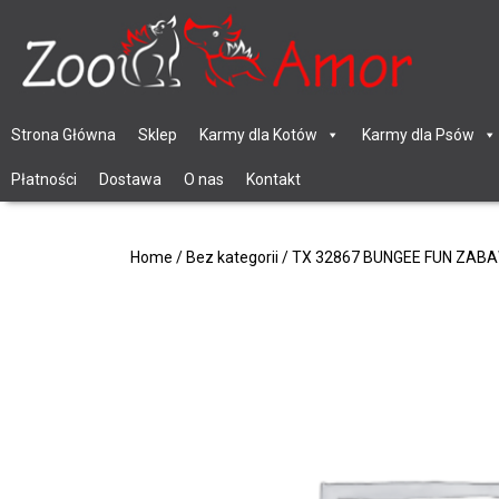
Strona Główna
Sklep
Karmy dla Kotów
Karmy dla Psów
Płatności
Dostawa
O nas
Kontakt
Home
/
Bez kategorii
/ TX 32867 BUNGEE FUN ZA