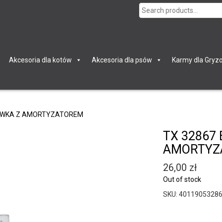
Search
for:
Akcesoria dla kotów
Akcesoria dla psów
Karmy dla Gryzo
BAWKA Z AMORTYZATOREM
TX 32867
AMORTYZ
26,00
zł
Out of stock
SKU:
4011905328