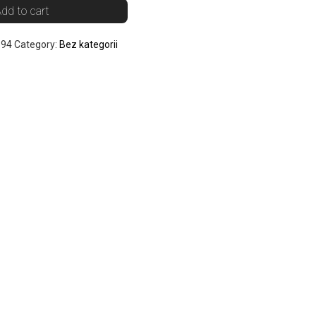
dd to cart
894
Category:
Bez kategorii