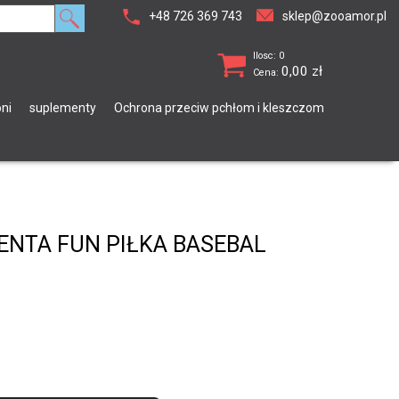
+48 726 369 743
sklep@zooamor.pl
Ilosc: 0
0,00
zł
Cena:
ni
suplementy
Ochrona przeciw pchłom i kleszczom
DENTA FUN PIŁKA BASEBAL