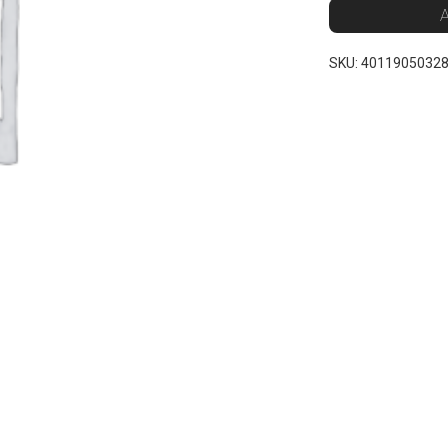
A
SKU:
4011905032