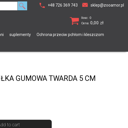
+48 726 369 743
sklep@zooamor.pl
Ilosc: 0
0,00
zł
Cena:
ni
suplementy
Ochrona przeciw pchłom i kleszczom
PIŁKA GUMOWA TWARDA 5 CM
dd to cart