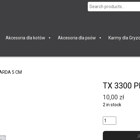
Search
for:
Akcesoria dla kotów
Akcesoria dla psów
Karmy dla Gryzo
ARDA 5 CM
TX 3300 
10,00
zł
2 in stock
Quantity
A