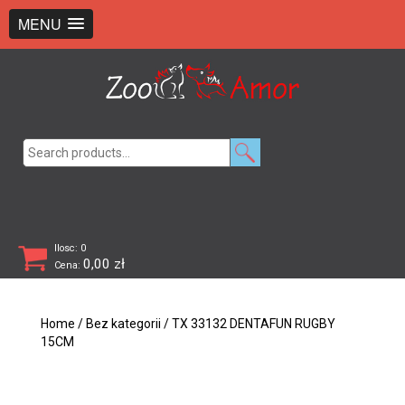
+48 726 369 743
sklep@zooamor.pl
MENU
Search
for:
Ilosc: 0
0,00
zł
Cena:
Home
/
Bez kategorii
/ TX 33132 DENTAFUN RUGBY
15CM