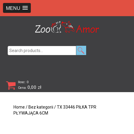
+48 726 369 743
sklep@zooamor.pl
MENU
Search
for:
Ilosc: 0
0,00
zł
Cena:
Home
/
Bez kategorii
/ TX 33446 PIŁKA TPR
PŁYWAJĄCA 6CM