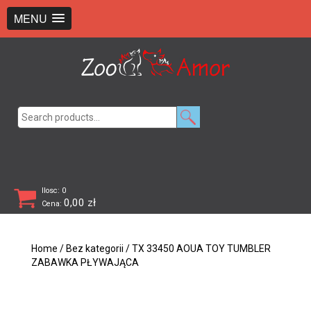
+48 726 369 743
sklep@zooamor.pl
MENU
Search
for:
Ilosc: 0
0,00
zł
Cena:
Home
/
Bez kategorii
/ TX 33450 AOUA TOY TUMBLER
ZABAWKA PŁYWAJĄCA