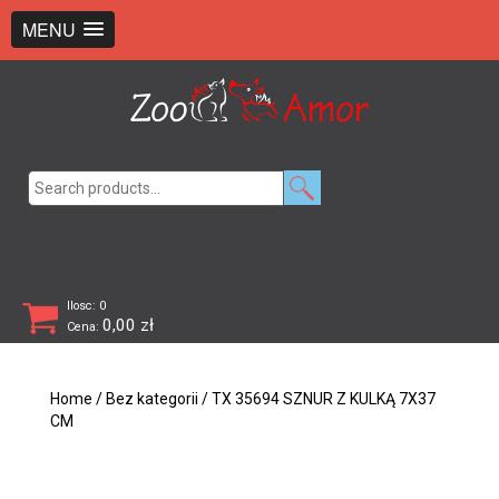
+48 726 369 743
sklep@zooamor.pl
MENU
Search
for:
Ilosc: 0
0,00
zł
Cena:
Home
/
Bez kategorii
/ TX 35694 SZNUR Z KULKĄ 7X37
CM