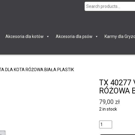
Search
for:
Akcesoria dla kotów
Akcesoria dla psów
Karmy dla Gryzo
YTA DLA KOTA RÓŻOWA BIAŁA PLASTIK
TX 40277
RÓŻOWA B
79,00
zł
2 in stock
Quantity