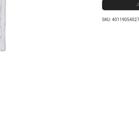
A
SKU:
4011905402