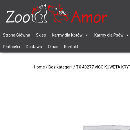
Strona Główna
Sklep
Karmy dla Kotów
Karmy dla Psów
Płatności
Dostawa
O nas
Kontakt
Home
/
Bez kategorii
/ TX 40277 VICO KUWETA KR