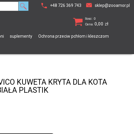
+48 726 369 743
sklep@zooamor.pl
Ilosc: 0
0,00
zł
Cena:
ni
suplementy
Ochrona przeciw pchłom i kleszczom
 VICO KUWETA KRYTA DLA KOTA
IAŁA PLASTIK