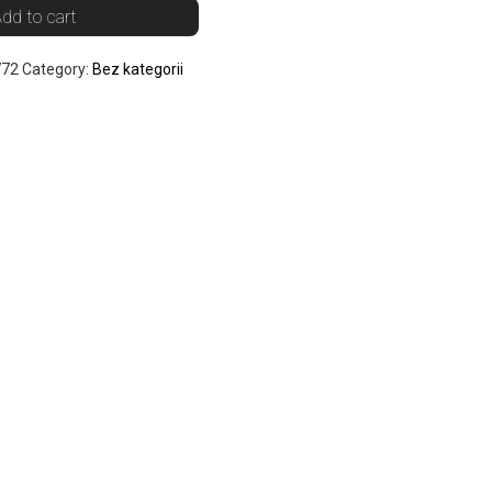
dd to cart
772
Category:
Bez kategorii