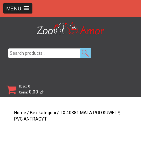
+48 726 369 743
sklep@zooamor.pl
MENU
Search
for:
Ilosc: 0
0,00
zł
Cena:
Home
/
Bez kategorii
/ TX 40381 MATA POD KUWETĘ
PVC ANTRACYT