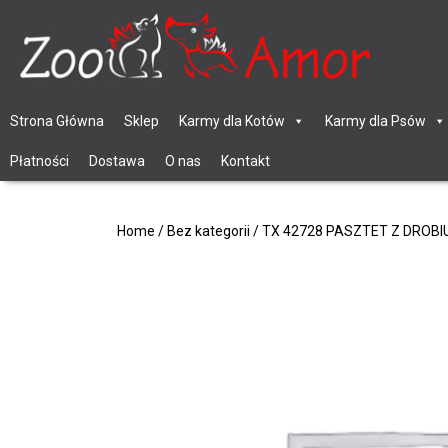
Strona Główna
Sklep
Karmy dla Kotów
Karmy dla Psów
Płatności
Dostawa
O nas
Kontakt
Home
/
Bez kategorii
/ TX 42728 PASZTET Z DROBI