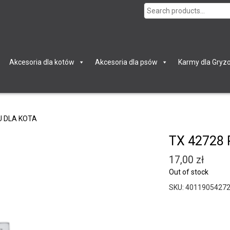
Search
for:
Akcesoria dla kotów
Akcesoria dla psów
Karmy dla Gryzo
U DLA KOTA
TX 42728
17,00
zł
Out of stock
SKU:
4011905427