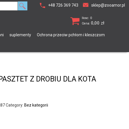
+48 726 369 743
sklep@zooamor.pl
Ilosc: 0
0,00
zł
Cena:
ni
suplementy
Ochrona przeciw pchłom i kleszczom
 PASZTET Z DROBIU DLA KOTA
287
Category:
Bez kategorii