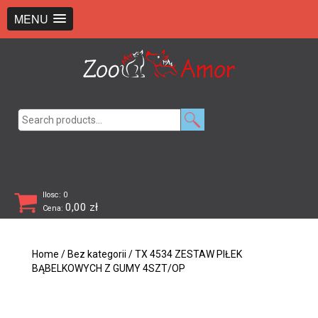
+48 726 369 743
sklep@zooamor.pl
MENU
Search
for:
Ilosc: 0
0,00
zł
Cena:
Home
/
Bez kategorii
/ TX 4534 ZESTAW PIŁEK
BĄBELKOWYCH Z GUMY 4SZT/OP