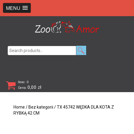
+48 726 369 743
sklep@zooamor.pl
MENU
Search
for:
Ilosc: 0
0,00
zł
Cena:
Home
/
Bez kategorii
/ TX 45742 WĘDKA DLA KOTA Z
RYBKĄ 42 CM