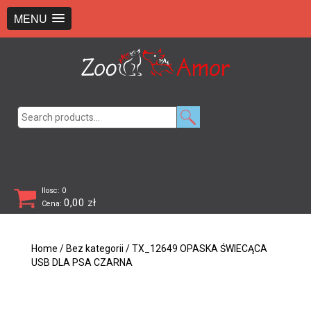
+48 726 369 743
sklep@zooamor.pl
MENU
Search
for:
Ilosc: 0
0,00
zł
Cena:
Home
/
Bez kategorii
/ TX_12649 OPASKA ŚWIECĄCA
USB DLA PSA CZARNA