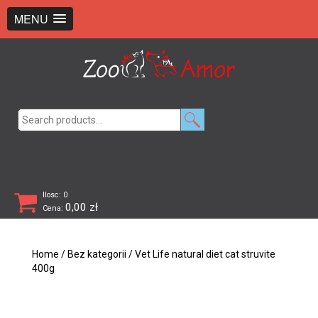
+48 726 369 743
sklep@zooamor.pl
MENU
Search
for:
Ilosc: 0
0,00
zł
Cena:
Home
/
Bez kategorii
/ Vet Life natural diet cat struvite
400g