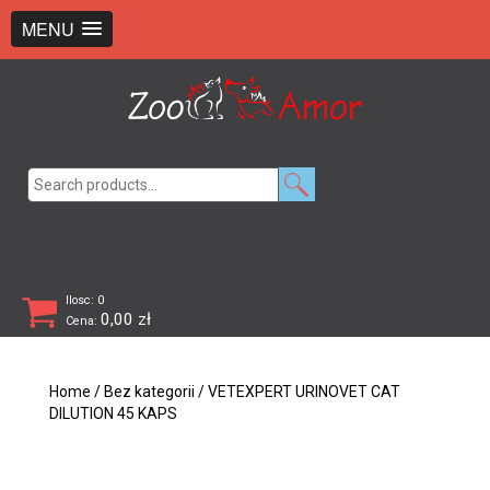
+48 726 369 743
sklep@zooamor.pl
MENU
Search
for:
Ilosc: 0
0,00
zł
Cena:
Home
/
Bez kategorii
/ VETEXPERT URINOVET CAT
DILUTION 45 KAPS