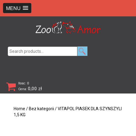
+48 726 369 743
sklep@zooamor.pl
MENU
Search
for:
Ilosc: 0
0,00
zł
Cena:
Home
/
Bez kategorii
/ VITAPOL PIASEK DLA SZYNSZYLI
1,5 KG