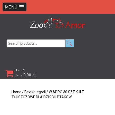
+48 726 369 743
sklep@zooamor.pl
MENU
Search
for:
Ilosc: 0
0,00
zł
Cena:
Home
/
Bez kategorii
/ WIADRO 30 SZT KULE
TŁUSZCZOWE DLA DZIKICH PTAKÓW