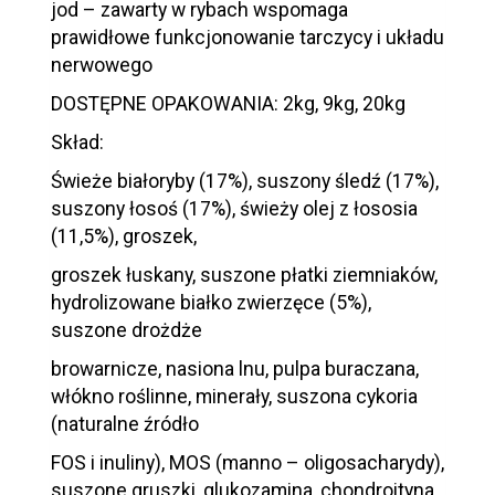
jod – zawarty w rybach wspomaga
prawidłowe funkcjonowanie tarczycy i układu
nerwowego
DOSTĘPNE OPAKOWANIA: 2kg, 9kg, 20kg
Skład:
Świeże białoryby (17%), suszony śledź (17%),
suszony łosoś (17%), świeży olej z łososia
(11,5%), groszek,
groszek łuskany, suszone płatki ziemniaków,
hydrolizowane białko zwierzęce (5%),
suszone drożdże
browarnicze, nasiona lnu, pulpa buraczana,
włókno roślinne, minerały, suszona cykoria
(naturalne źródło
FOS i inuliny), MOS (manno – oligosacharydy),
suszone gruszki, glukozamina, chondroityna,