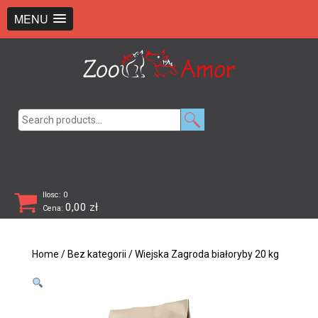
+48 726 369 743
sklep@zooamor.pl
MENU
Search
for:
Ilosc: 0
0,00
zł
Cena:
Home
/
Bez kategorii
/ Wiejska Zagroda białoryby 20 kg