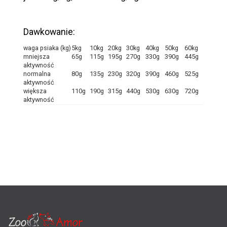
Dawkowanie:
waga psiaka (kg)
5kg
10kg
20kg
30kg
40kg
50kg
60kg
mniejsza
65g
115g
195g
270g
330g
390g
445g
aktywność
normalna
80g
135g
230g
320g
390g
460g
525g
aktywność
większa
110g
190g
315g
440g
530g
630g
720g
aktywność