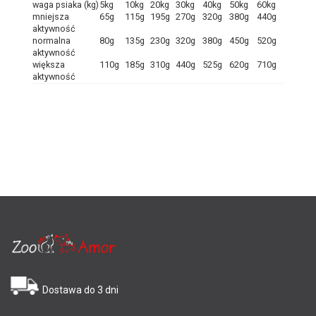
waga psiaka (kg)
5kg
10kg
20kg
30kg
40kg
50kg
60kg
mniejsza
65g
115g
195g
270g
320g
380g
440g
aktywność
normalna
80g
135g
230g
320g
380g
450g
520g
aktywność
większa
110g
185g
310g
440g
525g
620g
710g
aktywność
Dostawa do 3 dni