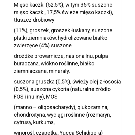
Mięso kaczki (52,5%), w tym 35% suszone
mięso kaczki, 17,5% świeże mięso kaczki),
tłuszcz drobiowy
(11%), groszek, groszek łuskany, suszone
płatki ziemniaków, hydrolizowane białko
zwierzęce (4%) suszone
drożdże browarnicze, nasiona lnu, pulpa
buraczana, włókno roślinne, białko
ziemniaczane, minerały,
suszona gruszka (0,5%), świeży olej z łososia
(0,5%), suszona cykoria (naturalne źródło
FOS i inuliny), MOS
(manno – oligosacharydy), glukozamina,
chondroityna, wyciągi roślinne (rozmaryn,
cytrusy, kurkuma,
winorośl, czapetka, Yucca Schidigera)