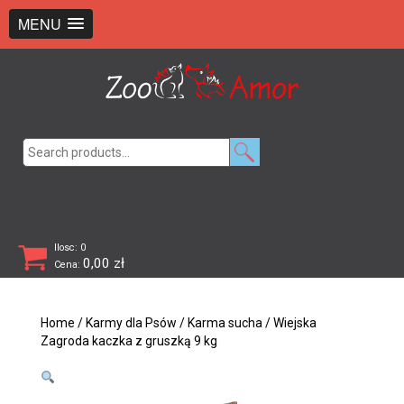
+48 726 369 743
sklep@zooamor.pl
MENU
Search
for:
Ilosc: 0
0,00
zł
Cena:
Home
/
Karmy dla Psów
/
Karma sucha
/ Wiejska
Zagroda kaczka z gruszką 9 kg