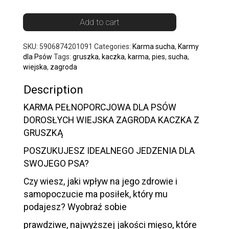
Add to cart
SKU:
5906874201091
Categories:
Karma sucha
,
Karmy
dla Psów
Tags:
gruszka
,
kaczka
,
karma
,
pies
,
sucha
,
wiejska
,
zagroda
Description
KARMA PEŁNOPORCJOWA DLA PSÓW
DOROSŁYCH WIEJSKA ZAGRODA KACZKA Z
GRUSZKĄ
POSZUKUJESZ IDEALNEGO JEDZENIA DLA
SWOJEGO PSA?
Czy wiesz, jaki wpływ na jego zdrowie i
samopoczucie ma posiłek, który mu
podajesz? Wyobraź sobie
prawdziwe, najwyższej jakości mięso, które