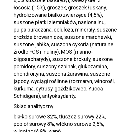
8,5% suszone białoryby), świeży olej z
łososia (15%), groszek, groszek łuskany,
hydrolizowane białko zwierzęce (4,5%),
suszone płatki ziemniaków, nasiona lnu,
pulpa buraczana, celuloza, minerały, suszone
drożdże browarnicze, suszone marchewki,
suszone jabłka, suszona cykoria (naturalne
źródło FOS i inuliny), MOS (manno-
oligosacharydy), suszone brokuły, suszone
pomidory, suszony szpinak, glukozamina,
chondroityna, suszona żurawina, suszone
jagody, wyciągi roślinne (rozmaryn, winorośl,
kurkuma, cytrusy, goździkowiec, Yucca
Schidigera), antyoksydanty.
Skład analityczny:
białko surowe 32%, tłuszcz surowy 22%,
popiół surowy 8%, włókno surowe 2,5%,
wilgotność 9%, wapń