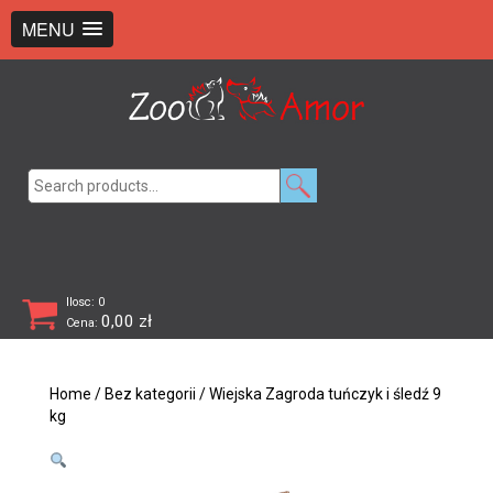
+48 726 369 743
sklep@zooamor.pl
MENU
Search
for:
Ilosc: 0
0,00
zł
Cena:
Home
/
Bez kategorii
/ Wiejska Zagroda tuńczyk i śledź 9
kg