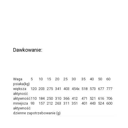
Dawkowanie:
Waga
5
10
15
20
25
30
35
40
50
60
psiaka(kg)
większa
120
203
275
341
403
454x
518
573
677
777
aktyność
aktywność
110
184
250
310
366
412
471
521
616
706
mniejsza
93
157
212
263
311
351
401
443
524
600
aktywność
dzienne zapotrzebowanie (g)