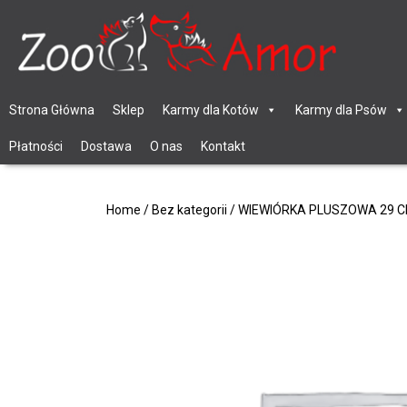
Strona Główna
Sklep
Karmy dla Kotów
Karmy dla Psów
Płatności
Dostawa
O nas
Kontakt
Home
/
Bez kategorii
/ WIEWIÓRKA PLUSZOWA 29 C