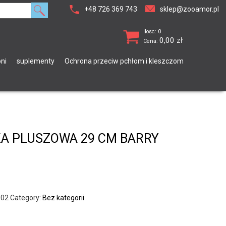
+48 726 369 743
sklep@zooamor.pl
Ilosc: 0
0,00
zł
Cena:
ni
suplementy
Ochrona przeciw pchłom i kleszczom
A PLUSZOWA 29 CM BARRY
002
Category:
Bez kategorii