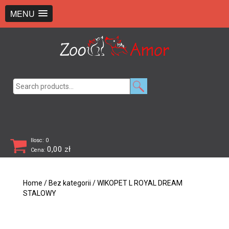
+48 726 369 743
sklep@zooamor.pl
MENU
Search
for:
Ilosc: 0
0,00
zł
Cena:
Home
/
Bez kategorii
/ WIKOPET L ROYAL DREAM
STALOWY