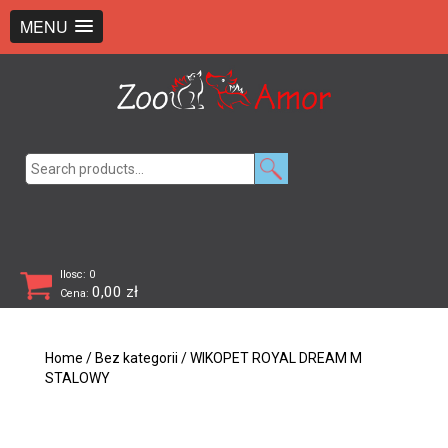
+48 726 369 743
sklep@zooamor.pl
MENU
Search
for:
Ilosc: 0
0,00
zł
Cena:
Home
/
Bez kategorii
/ WIKOPET ROYAL DREAM M
STALOWY