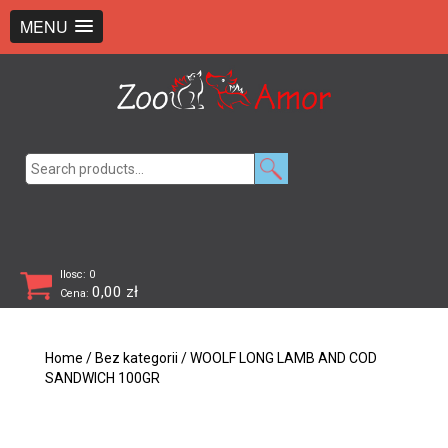
+48 726 369 743
sklep@zooamor.pl
MENU
Search
for:
Ilosc: 0
0,00
zł
Cena:
Home
/
Bez kategorii
/ WOOLF LONG LAMB AND COD
SANDWICH 100GR