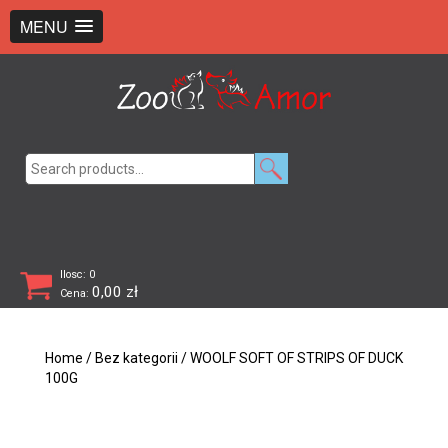
+48 726 369 743
sklep@zooamor.pl
MENU
Search
for:
Ilosc: 0
0,00
zł
Cena:
Home
/
Bez kategorii
/ WOOLF SOFT OF STRIPS OF DUCK
100G