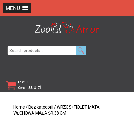
+48 726 369 743
sklep@zooamor.pl
MENU
Search
for:
Ilosc: 0
0,00
zł
Cena:
Home
/
Bez kategorii
/ WRZOS+FIOLET MATA
WĘCHOWA MAŁA ŚR.38 CM