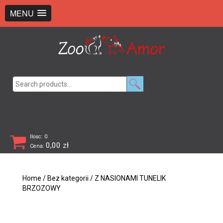
+48 726 369 743
sklep@zooamor.pl
MENU
Search
for:
Ilosc: 0
0,00
zł
Cena:
Home
/
Bez kategorii
/ Z NASIONAMI TUNELIK
BRZOZOWY