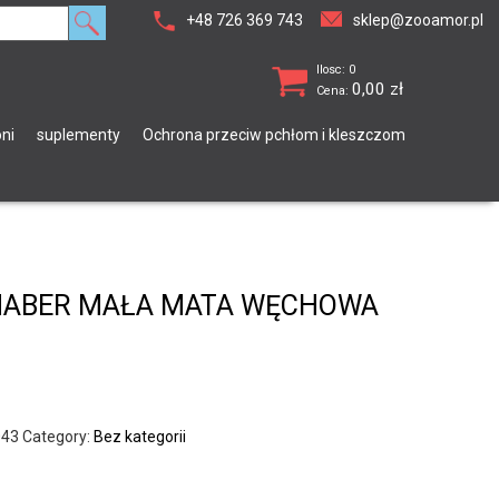
+48 726 369 743
sklep@zooamor.pl
Ilosc: 0
0,00
zł
Cena:
ni
suplementy
Ochrona przeciw pchłom i kleszczom
HABER MAŁA MATA WĘCHOWA
043
Category:
Bez kategorii