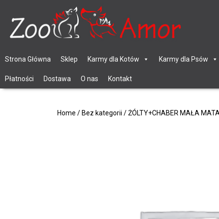
Strona Główna
Sklep
Karmy dla Kotów
Karmy dla Psów
Płatności
Dostawa
O nas
Kontakt
Home
/
Bez kategorii
/ ŻÓLTY+CHABER MAŁA MATA