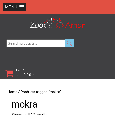
+48 726 369 743
sklep@zooamor.pl
MENU
Search
for:
Ilosc: 0
0,00
zł
Cena:
Home
/ Products tagged “mokra”
mokra
Showing all 17 results