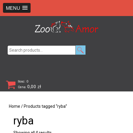
+48 726 369 743
sklep@zooamor.pl
MENU
Search
for:
Ilosc: 0
0,00
zł
Cena:
Home
/ Products tagged “ryba”
ryba
Showing all 4 results