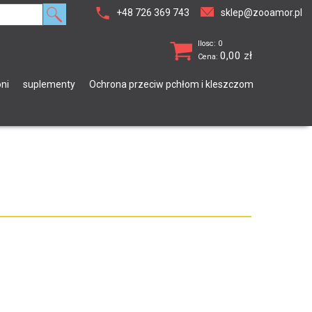
+48 726 369 743
sklep@zooamor.pl
Ilosc: 0
0,00
zł
Cena:
ni
suplementy
Ochrona przeciw pchłom i kleszczom