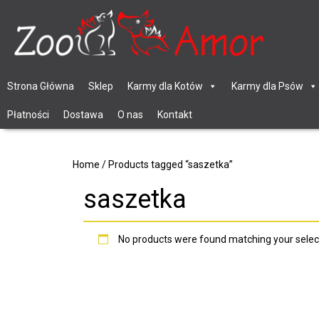
Strona Główna
Sklep
Karmy dla Kotów
Karmy dla Psów
Płatności
Dostawa
O nas
Kontakt
Home
/ Products tagged “saszetka”
saszetka
No products were found matching your selec