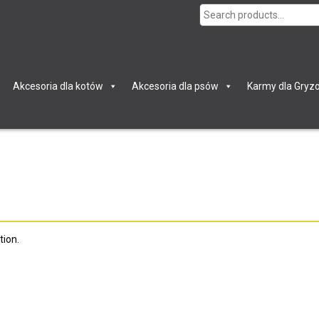
Search
for:
Akcesoria dla kotów
Akcesoria dla psów
Karmy dla Gryzo
tion.