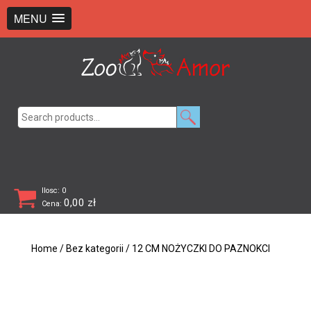
+48 726 369 743
sklep@zooamor.pl
MENU
Search
for:
Ilosc: 0
0,00
zł
Cena:
Home
/
Bez kategorii
/ 12 CM NOŻYCZKI DO PAZNOKCI