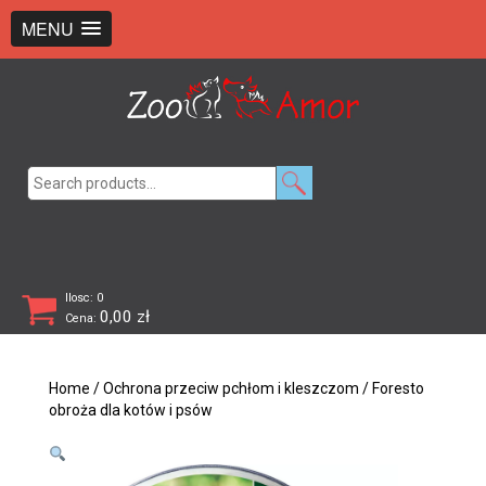
+48 726 369 743
sklep@zooamor.pl
MENU
Search
for:
Ilosc: 0
0,00
zł
Cena:
Home
/
Ochrona przeciw pchłom i kleszczom
/ Foresto
obroża dla kotów i psów