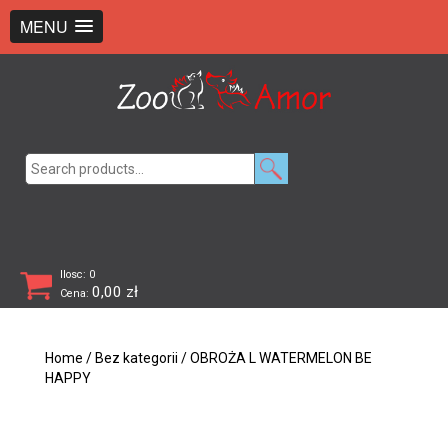
+48 726 369 743
sklep@zooamor.pl
MENU
Search
for:
Ilosc: 0
0,00
zł
Cena:
Home
/
Bez kategorii
/ OBROŻA L WATERMELON BE
HAPPY