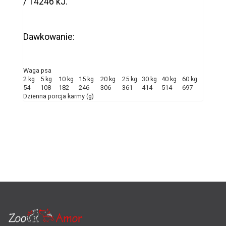
/ 14246 kJ.
Dawkowanie:
Waga psa
2 kg
5 kg
10 kg
15 kg
20 kg
25 kg
30 kg
40 kg
60 kg
54
108
182
246
306
361
414
514
697
Dzienna porcja karmy (g)