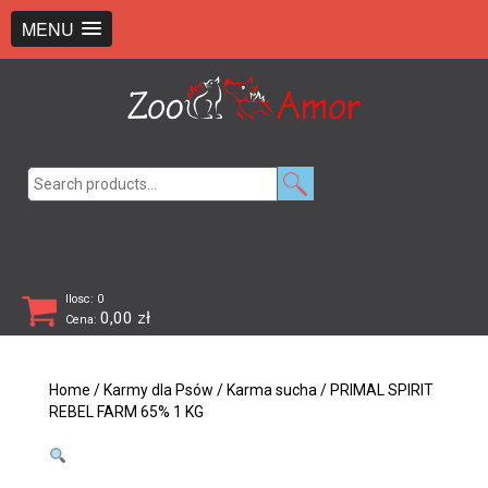
+48 726 369 743
sklep@zooamor.pl
MENU
Search
for:
Ilosc: 0
0,00
zł
Cena:
Home
/
Karmy dla Psów
/
Karma sucha
/ PRIMAL SPIRIT
REBEL FARM 65% 1 KG