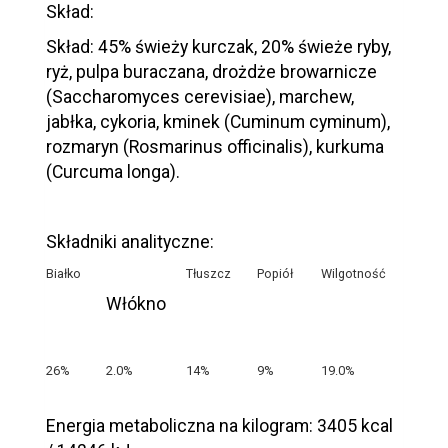
Skład:
Skład: 45% świeży kurczak, 20% świeże ryby,
ryż, pulpa buraczana, drożdże browarnicze
(Saccharomyces cerevisiae), marchew,
jabłka, cykoria, kminek (Cuminum cyminum),
rozmaryn (Rosmarinus officinalis), kurkuma
(Curcuma longa).
Składniki analityczne:
Białko
Tłuszcz
Popiół
Wilgotność
Włókno
26%
2.0%
14%
9%
19.0%
Energia metaboliczna na kilogram: 3405 kcal